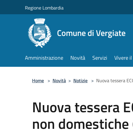
Salta al contenuto principale
Regione Lombardia
Comune di Vergiate
Amministrazione
Novità
Servizi
Vivere 
Home
>
Novità
>
Notizie
>
Nuova tessera ECO
Nuova tessera 
non domestiche (a