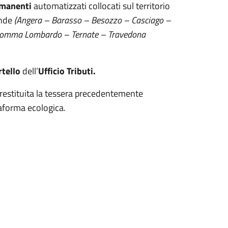
manenti
automatizzati collocati sul territorio
ende
(Angera – Barasso – Besozzo – Casciago –
 Somma Lombardo – Ternate – Travedona
rtello
dell’
Ufficio Tributi.
estituita la tessera precedentemente
taforma ecologica.